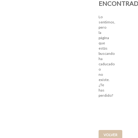
ENCONTRA
Lo
sentimos,
pero
la
página
que
estás
buscando
ha
caducado
o
no
existe.
¿Te
has
perdido?
VOLVER