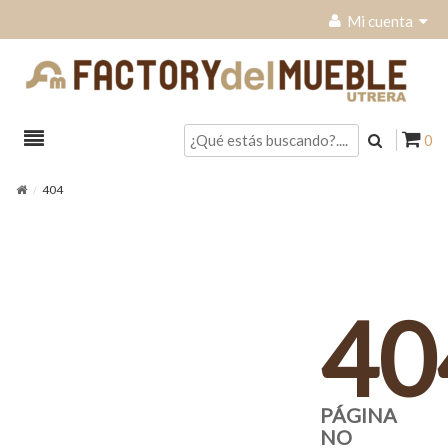
Mi cuenta
0
404
40
PÁGINA
NO