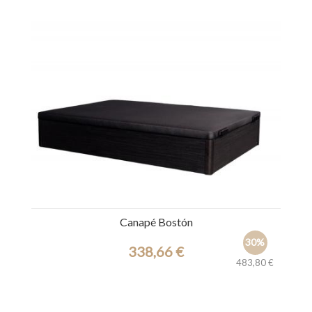
Ref.: 37885
Canapé Bostón
30%
338,66 €
483,80 €