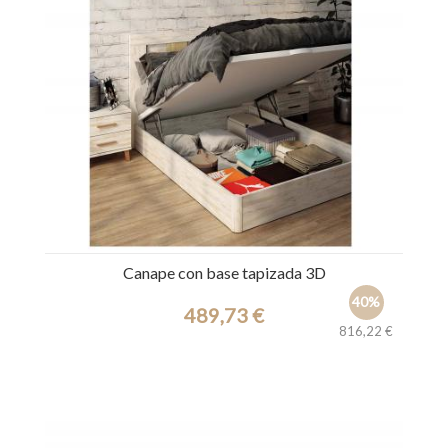
Canape con base tapizada 3D
40%
489,73 €
816,22 €
Ref.: 29454