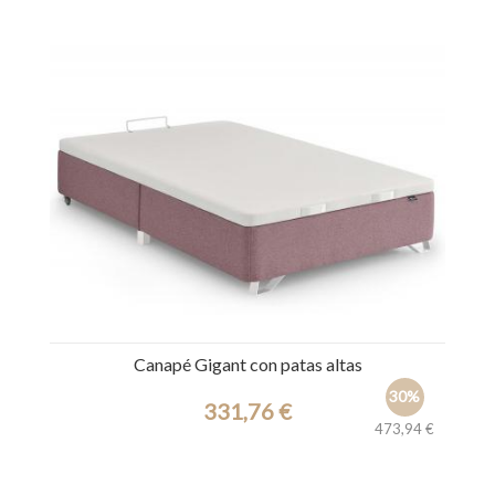
Ref.: 41639
Canapé Gigant con patas altas
30%
331,76 €
473,94 €