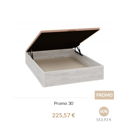
Ref.: 30742
Promo 30
60%
225,57 €
563,93 €