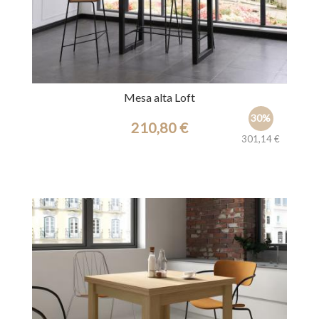
Mesa alta Loft
30%
210,80 €
301,14 €
Ref.: 44293