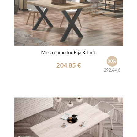
Mesa comedor Fija X-Loft
30%
204,85 €
292,64 €
Ref.: 44277