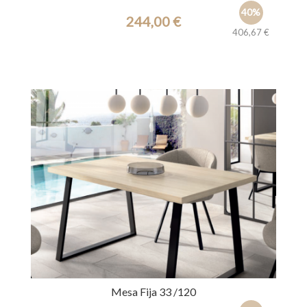
40%
244,00 €
406,67 €
Ref.: 42108
Mesa Fija 33 /120