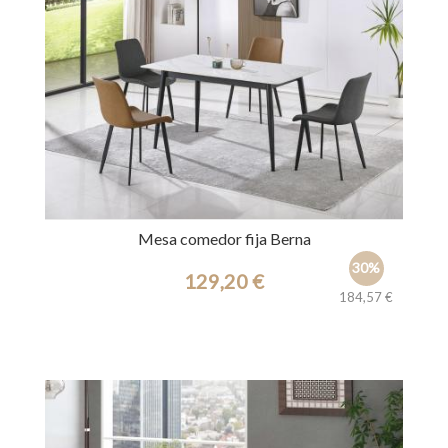
Mesa comedor fija Berna
30%
129,20 €
184,57 €
Ref.: 44291