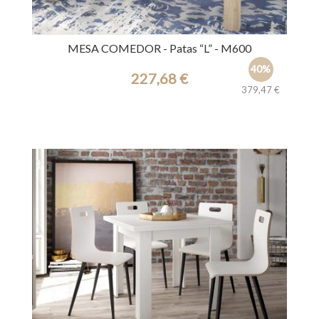
MESA COMEDOR - Patas “L” - M600
40%
227,68 €
379,47 €
Ref.: 44171