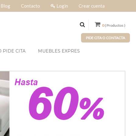
Blog
Contacto
Login
Crear cuenta
0
( Productos )
PIDE CITA O CONTACTA
 PIDE CITA
MUEBLES EXPRES