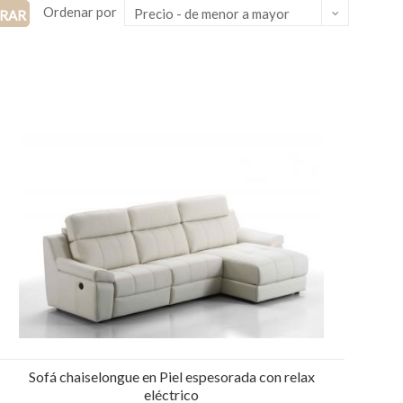
Ordenar por
Precio - de menor a mayor
TRAR
Sofá chaiselongue en Piel espesorada con relax
eléctrico