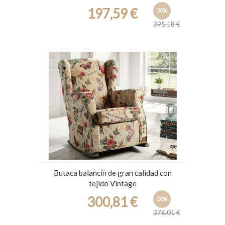
197,59 €
50%
395,18 €
Butaca balancín de gran calidad con
tejido Vintage
300,81 €
20%
376,01 €