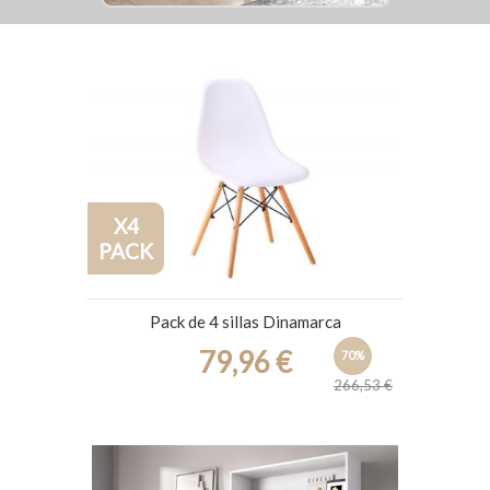
X4
PACK
Pack de 4 sillas Dinamarca
79,96 €
70%
266,53 €