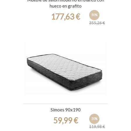
hueco en grafito
177,63 €
50%
355,26 €
Simoes 90x190
59,99 €
50%
119,98 €