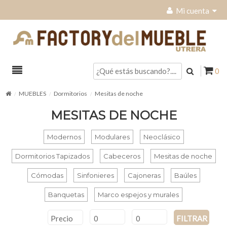
Mi cuenta
0
MUEBLES
Dormitorios
Mesitas de noche
MESITAS DE NOCHE
Modernos
Modulares
Neoclásico
Dormitorios Tapizados
Cabeceros
Mesitas de noche
Cómodas
Sinfonieres
Cajoneras
Baúles
Banquetas
Marco espejos y murales
Precio
FILTRAR