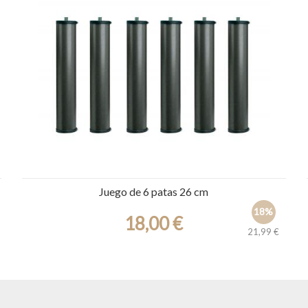
Ref.: 19972
Juego de 6 patas 26 cm
18%
18,00 €
21,99 €
Ref.: 22704