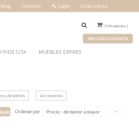
Blog
Contacto
Login
Crear cuenta
0
( Productos )
PIDE CITA O CONTACTA
 PIDE CITA
MUEBLES EXPRES
 y Arrastres
Accesorios
Ordenar por
Precio - de menor a mayor
TRAR