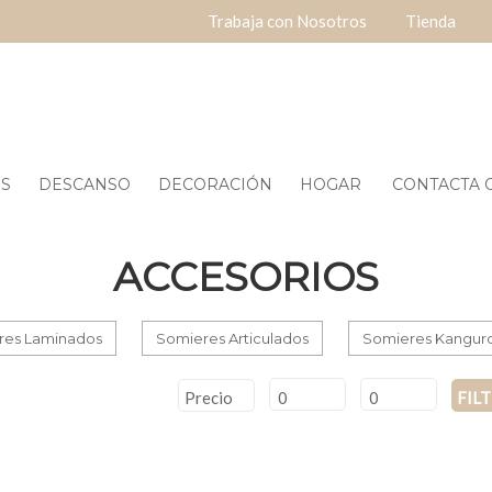
Trabaja con Nosotros
Tienda
ES
DESCANSO
DECORACIÓN
HOGAR
CONTACTA O
ACCESORIOS
res Laminados
Somieres Articulados
Somieres Kanguros
Precio
FIL