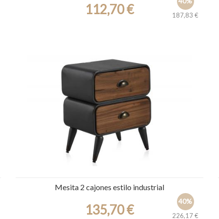
40%
112,70 €
187,83 €
Ref.: 30300
Mesita 2 cajones estilo industrial
40%
135,70 €
226,17 €