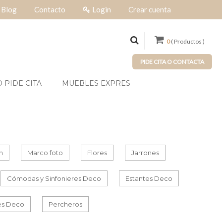
Blog
Contacto
Login
Crear cuenta
0
( Productos )
PIDE CITA O CONTACTA
 PIDE CITA
MUEBLES EXPRES
n
Marco foto
Flores
Jarrones
Cómodas y Sinfonieres Deco
Estantes Deco
les Deco
Percheros