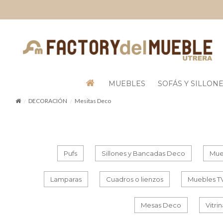
MUEBLES
SOFÁS Y SILLON
DECORACIÓN
Mesitas Deco
Pufs
Sillones y Bancadas Deco
Mue
Lamparas
Cuadros o lienzos
Muebles T
Mesas Deco
Vitri