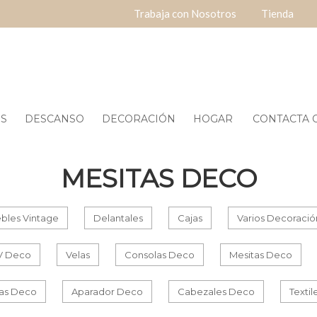
Trabaja con Nosotros
Tienda
ES
DESCANSO
DECORACIÓN
HOGAR
CONTACTA O
MESITAS DECO
bles Vintage
Delantales
Cajas
Varios Decoració
V Deco
Velas
Consolas Deco
Mesitas Deco
nas Deco
Aparador Deco
Cabezales Deco
Texti