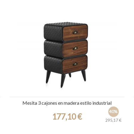
Ref.: 30385
Mesita 3 cajones en madera estilo industrial
40%
177,10 €
295,17 €