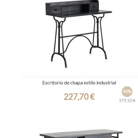
Ref.: 30508
Escritorio de chapa estilo industrial
40%
227,70 €
379,50 €
Ref.: 30365