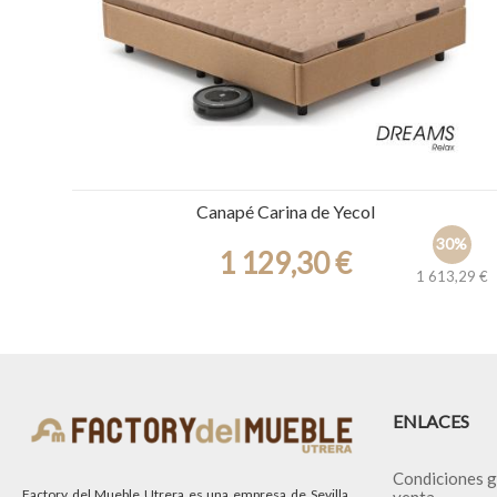
Canapé Carina de Yecol
30%
1 129,30 €
1 613,29 €
Ref.: 30561
ENLACES
Condiciones g
Factory del Mueble Utrera es una empresa de Sevilla