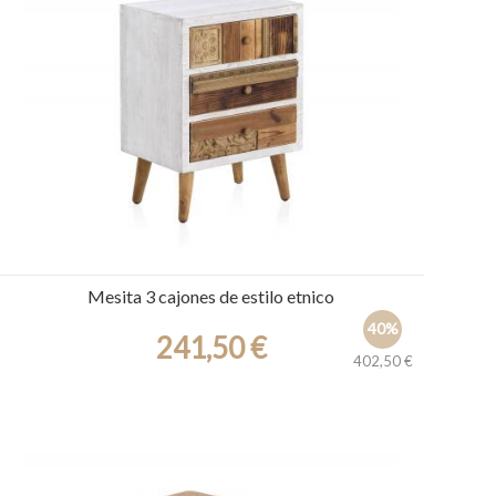
Ref.: 30341
Mesita 3 cajones de estilo etnico
40%
241,50 €
402,50 €
Ref.: 30298