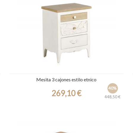
Ref.: 30454
Mesita 3 cajones estilo etnico
40%
269,10 €
448,50 €
Ref.: 30528