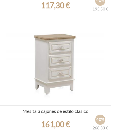
40%
117,30 €
195,50 €
Ref.: 30317
Mesita 3 cajones de estilo clasico
40%
161,00 €
268,33 €