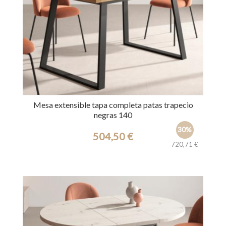
Mesa extensible tapa completa patas trapecio
negras 140
30%
504,50 €
720,71 €
Ref.: 39659