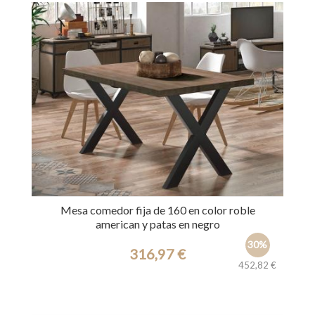
Mesa comedor fija de 160 en color roble
american y patas en negro
30%
316,97 €
452,82 €
Ref.: 31219