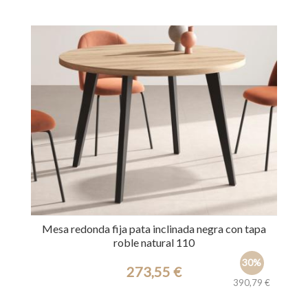
Ref.: 39671
Mesa redonda fija pata inclinada negra con tapa
roble natural 110
30%
273,55 €
390,79 €