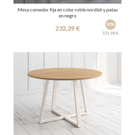
Mesa comedor fija en color roble nordish y patas
en negro
30%
232,39 €
331,98 €
Ref.: 31217