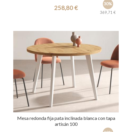
30%
258,80 €
369,71 €
Ref.: 39674
Mesa redonda fija pata inclinada blanca con tapa
artisán 100