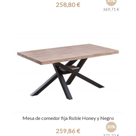
30%
258,80 €
369,71 €
Ref.: 39672
Mesa de comedor fija Roble Honey y Negro
30%
259,86 €
371,22 €