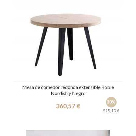
Mesa de comedor redonda extensible Roble
Nordish y Negro
30%
360,57 €
515,10 €
Ref.: 36629