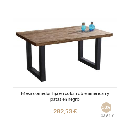
Ref.: 39673
Mesa comedor fija en color roble american y
patas en negro
30%
282,53 €
403,61 €