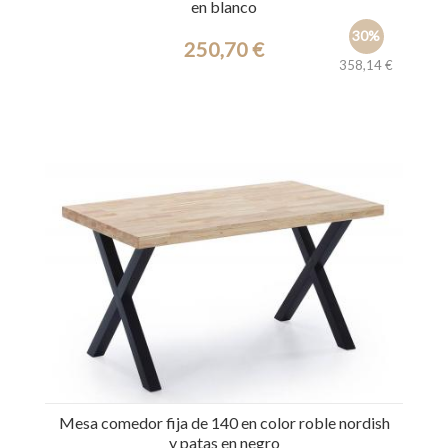
en blanco
30%
250,70 €
358,14 €
Ref.: 31221
Mesa comedor fija de 140 en color roble nordish
y patas en negro