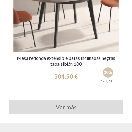
Mesa redonda extensible patas inclinadas negras
tapa albián 100
30%
504,50 €
720,71 €
Ref.: 39668
Ver más