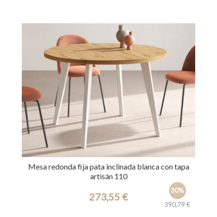
Ref.: 39653
Mesa redonda fija pata inclinada blanca con tapa
artisán 110
30%
273,55 €
390,79 €