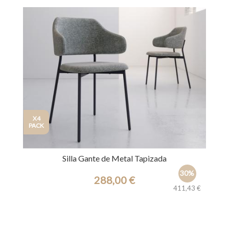
Ref.: 31218
X4
PACK
Silla Gante de Metal Tapizada
30%
288,00 €
411,43 €
Ref.: 39646