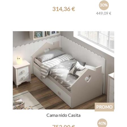
30%
314,36 €
449,09 €
Ref.: 39771
Cama nido Casita
40%
752,00 €