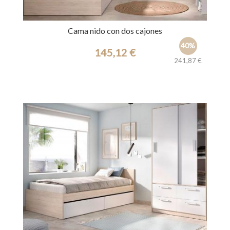
Cama nido con dos cajones
40%
145,12 €
241,87 €
Ref.: 39819