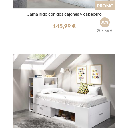
Cama nido con dos cajones y cabecero
30%
145,99 €
208,56 €
Ref.: 39818