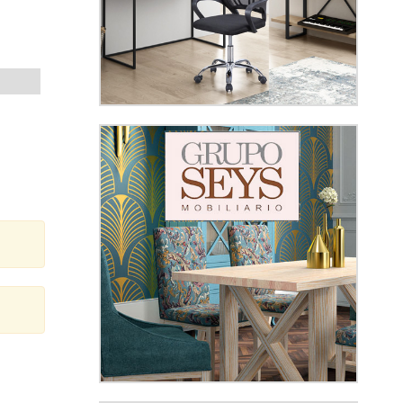
15 Oceano
16 Jade
17 Turquesa
18 Esmeralda
Otro color