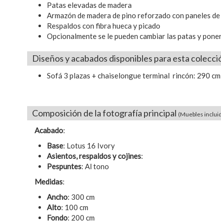
Patas elevadas de madera
Armazón de madera de pino reforzado con paneles de
Respaldos con fibra hueca y picado
Opcionalmente se le pueden cambiar las patas y poner
Diseños y acabados disponibles para esta colecci
Sofá 3 plazas + chaiselongue terminal rincón: 290 cm
Composición de la fotografía principal
(Muebles incluid
Acabado
:
Base
: Lotus 16 Ivory
Asientos, respaldos y cojines
:
Pespuntes
: Al tono
Medidas
:
Ancho
: 300 cm
Alto
: 100 cm
Fondo
: 200 cm