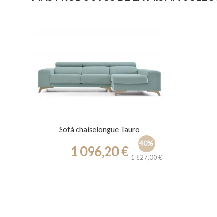
Sofá chaiselongue Tauro
40%
1 096,20 €
1 827,00 €
Ref.: 31347