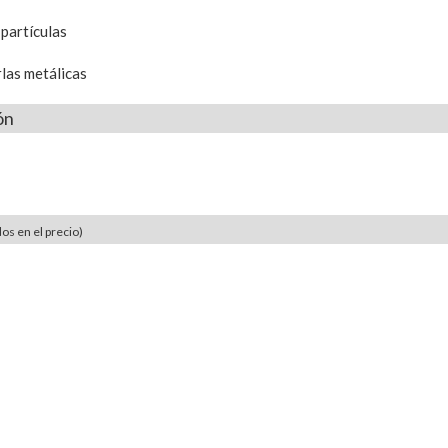
 partículas
las metálicas
ón
os en el precio)