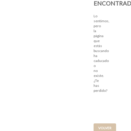
ENCONTRA
Lo
sentimos,
pero
la
página
que
estás
buscando
ha
caducado
o
no
existe.
¿Te
has
perdido?
VOLVER