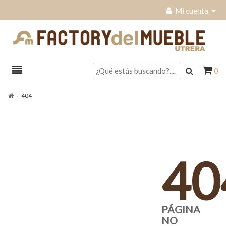
Mi cuenta
0
404
40
PÁGINA
NO