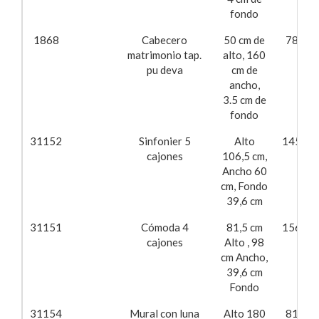
fondo
1868
Cabecero
50 cm de
78,62
matrimonio tap.
alto, 160
pu deva
cm de
ancho,
3.5 cm de
fondo
31152
Sinfonier 5
Alto
145,88
cajones
106,5 cm,
Ancho 60
cm, Fondo
39,6 cm
31151
Cómoda 4
81,5 cm
156,83
cajones
Alto , 98
cm Ancho,
39,6 cm
Fondo
31154
Mural con luna
Alto 180
81,11