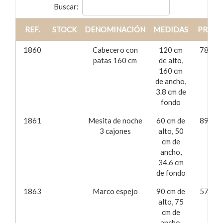
Buscar:
REF.
STOCK
DENOMINACIÓN
MEDIDAS
PRECI
1860
Cabecero con
120 cm
78,40
patas 160 cm
de alto,
160 cm
de ancho,
3.8 cm de
fondo
1861
Mesita de noche
60 cm de
89,38
3 cajones
alto, 50
cm de
ancho,
34.6 cm
de fondo
1863
Marco espejo
90 cm de
57,62
alto, 75
cm de
ancho,