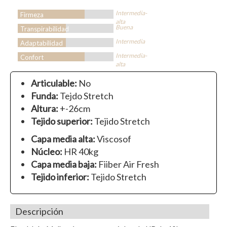
Intermedia-
Firmeza
alta
Buena
Transpirabilidad
Intermedia
Adaptabilidad
Intermedia-
Confort
alta
Articulable:
No
Funda:
Tejdo Stretch
Altura:
+-26cm
Tejido superior:
Tejido Stretch
Capa media alta:
Viscosof
Núcleo:
HR 40kg
Capa media baja:
Fiiber Air Fresh
Tejido inferior:
Tejido Stretch
Descripción