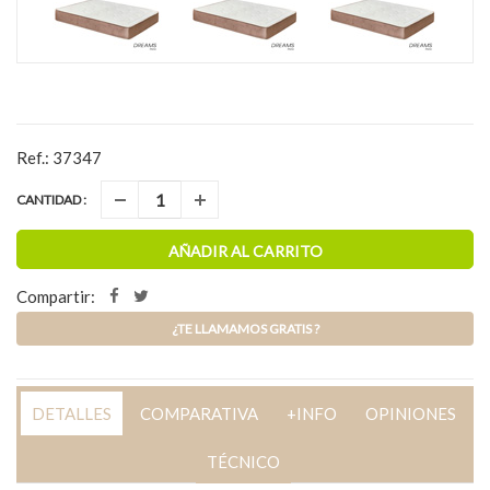
90x180
90x190
90x200
Ref.: 37347
105x180
105x190
105x200
CANTIDAD :
AÑADIR AL CARRITO
Compartir:
135x180
135x190
135x200
¿TE LLAMAMOS GRATIS ?
DETALLES
COMPARATIVA
+INFO
OPINIONES
150x180
150x190
150x200
TÉCNICO