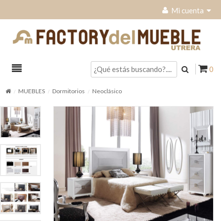
Mi cuenta
0
MUEBLES
Dormitorios
Neoclásico