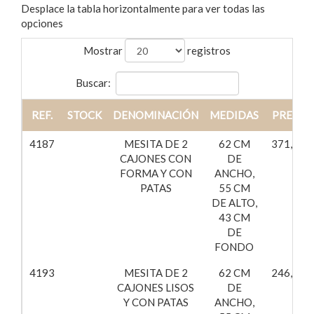
Desplace la tabla horizontalmente para ver todas las
opciones
Mostrar
registros
Buscar:
REF.
STOCK
DENOMINACIÓN
MEDIDAS
PRECIO
4187
MESITA DE 2
62 CM
371,51€
CAJONES CON
DE
FORMA Y CON
ANCHO,
PATAS
55 CM
DE ALTO,
43 CM
DE
FONDO
4193
MESITA DE 2
62 CM
246,70€
CAJONES LISOS
DE
Y CON PATAS
ANCHO,