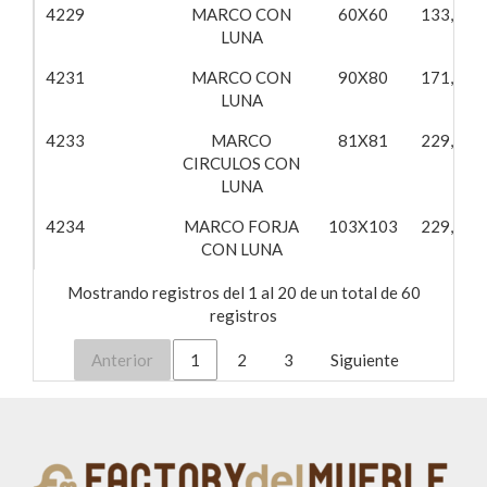
4229
MARCO CON
60X60
133,51€
LUNA
4231
MARCO CON
90X80
171,23€
LUNA
4233
MARCO
81X81
229,28€
CIRCULOS CON
LUNA
4234
MARCO FORJA
103X103
229,28€
CON LUNA
Mostrando registros del 1 al 20 de un total de 60
registros
Anterior
1
2
3
Siguiente