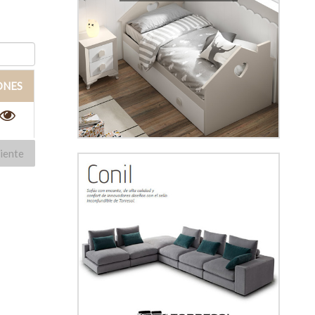
ONES
iente