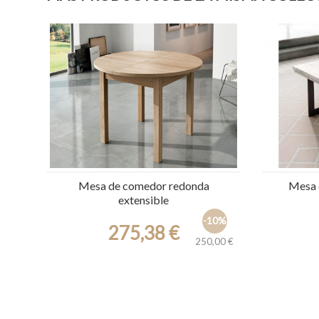
rian
Mesa de comedor redonda
Mesa d
extensible
2%
-10%
00 €
275,38 €
250,00 €
Ref.: 5408