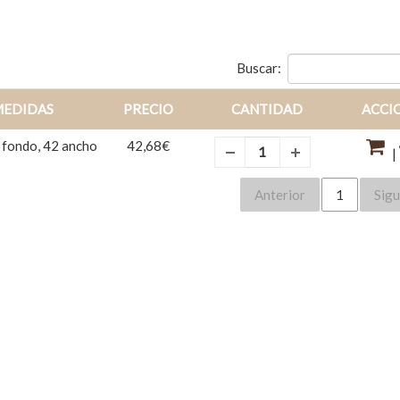
Buscar:
MEDIDAS
PRECIO
CANTIDAD
ACCI
 fondo, 42 ancho
42,68€
|
Anterior
1
Sigu