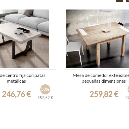
e centro fija con patas
Mesa de comedor extensible
metálicas
pequeñas dimensiones
30%
246,76 €
259,82 €
352,52 €
19
Ref.: 31773
Ref.: 5374