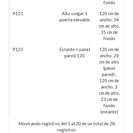
fondo
9121
Alto colgar 1
120 cm de
12
puerta elevable
ancho, 34
cm de alto,
35 cm de
fondo
9122
Estante + panel
120 cm de
50
pared 120
ancho, 24
cm de alto
(panel
pared) ,
120 cm de
ancho, 3
cm de alto,
23 cm de
fondo
(estante)
Mostrando registros del 1 al 20 de un total de 28
registros