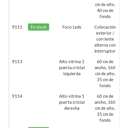
cm de alto,
40 cm de
fondo
9111
En stock
Foco Leds
Colocación
62
exterior /
corriente
alterna con
interruptor
9113
Alto vitrina 1
60 cm de
21
puerta cristal
ancho, 160
izquierda
cm de alto,
35 cm de
fondo
9114
Alto vitrina 1
60 cm de
21
puerta cristal
ancho, 160
derecha
cm de alto,
35 cm de
fondo