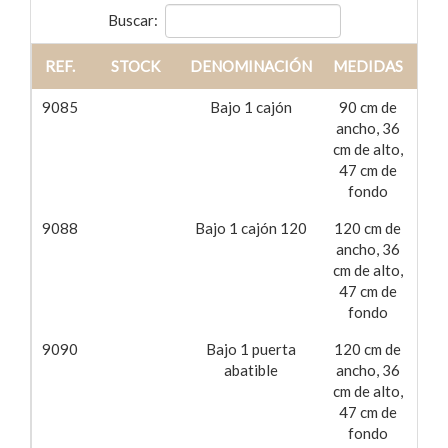
Buscar:
REF.
STOCK
DENOMINACIÓN
MEDIDAS
PR
9085
Bajo 1 cajón
90 cm de
11
ancho, 36
cm de alto,
47 cm de
fondo
9088
Bajo 1 cajón 120
120 cm de
16
ancho, 36
cm de alto,
47 cm de
fondo
9090
Bajo 1 puerta
120 cm de
13
abatible
ancho, 36
cm de alto,
47 cm de
fondo