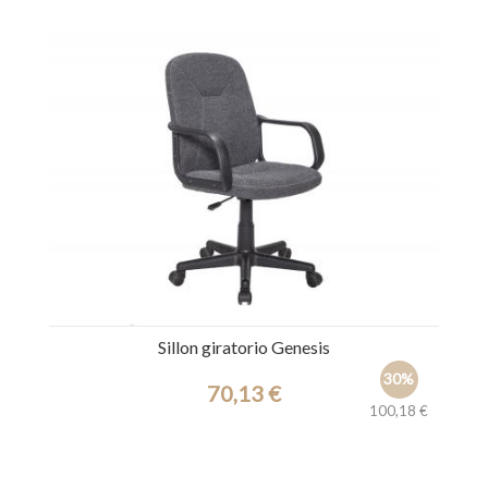
Ref.: 44526
Sillon giratorio Genesis
30%
70,13 €
100,18 €