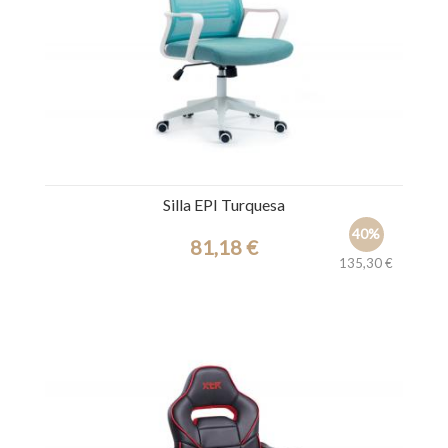
Silla EPI Turquesa
40%
81,18 €
135,30 €
Ref.: 44923