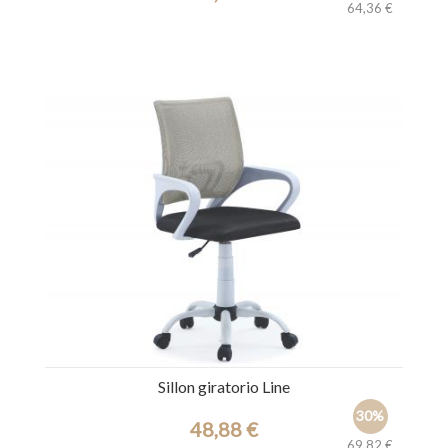
64,36 €
Ref.: 44521
Sillon giratorio Line
30%
48,88 €
69,82 €