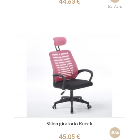
44,63 €
63,75 €
Ref.: 44524
Sillon giratorio Kneck
30%
45,05 €