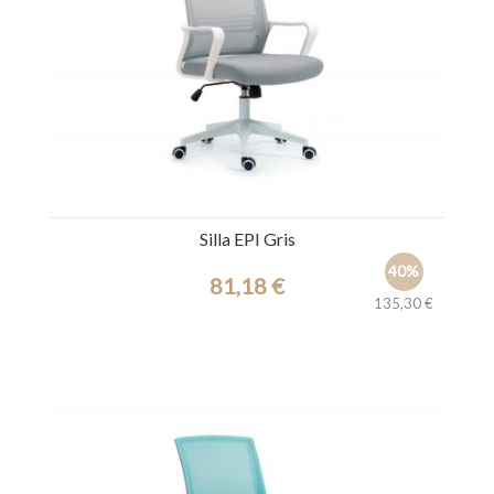
Silla EPI Gris
40%
81,18 €
135,30 €
Ref.: 44924