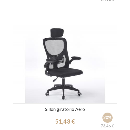
Ref.: 44525
Sillon giratorio Aero
30%
51,43 €
73,46 €