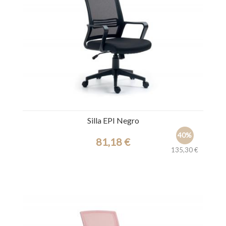
Silla EPI Negro
40%
81,18 €
135,30 €
Ref.: 44926