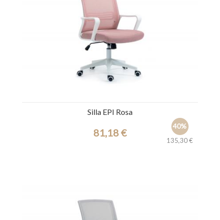
Silla EPI Rosa
40%
81,18 €
135,30 €
Ref.: 44925