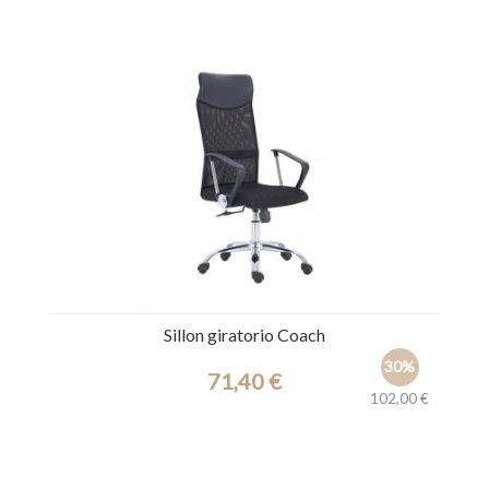
Ref.: 44533
Sillon giratorio Coach
30%
71,40 €
102,00 €
Ref.: 44519