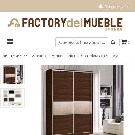
Mi cuenta
0
MUEBLES
Armarios
Armarios Puertas Correderas en Madera