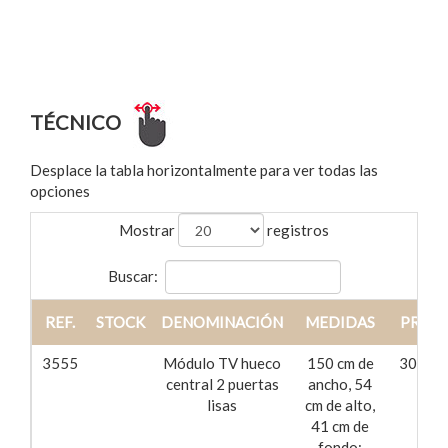
Ref.: 3898
TÉCNICO
Desplace la tabla horizontalmente para ver todas las
opciones
Mostrar
registros
Buscar:
REF.
STOCK
DENOMINACIÓN
MEDIDAS
PRECI
3555
Módulo TV hueco
150 cm de
305,73
central 2 puertas
ancho, 54
lisas
cm de alto,
41 cm de
fondo;