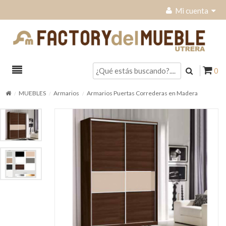
Mi cuenta
0
MUEBLES
Armarios
Armarios Puertas Correderas en Madera