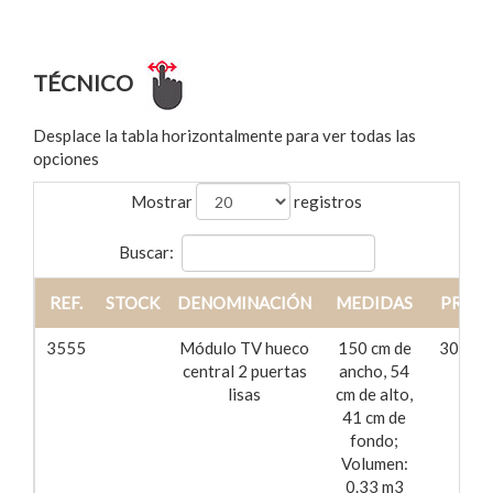
Ref.: 3859
TÉCNICO
Desplace la tabla horizontalmente para ver todas las
opciones
Mostrar
registros
Buscar:
REF.
STOCK
DENOMINACIÓN
MEDIDAS
PRECI
3555
Módulo TV hueco
150 cm de
305,73
central 2 puertas
ancho, 54
lisas
cm de alto,
41 cm de
fondo;
Volumen:
0.33 m3