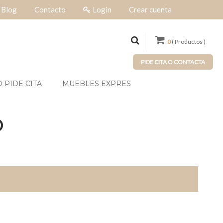
Blog
Contacto
Login
Crear cuenta
0
( Productos )
PIDE CITA O CONTACTA
 PIDE CITA
MUEBLES EXPRES
O