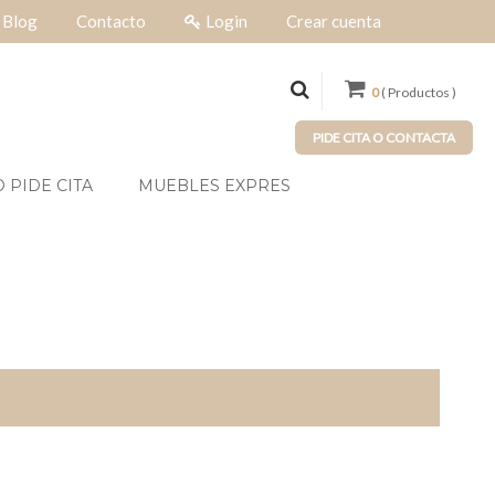
Blog
Contacto
Login
Crear cuenta
0
( Productos )
PIDE CITA O CONTACTA
 PIDE CITA
MUEBLES EXPRES