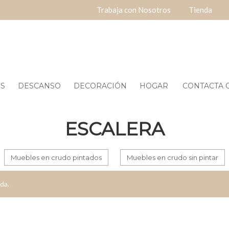
Trabaja con Nosotros
Tienda
ES
DESCANSO
DECORACIÓN
HOGAR
CONTACTA O
ESCALERA
Muebles en crudo pintados
Muebles en crudo sin pintar
da.